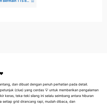
Apakah Bermain TTS di Crosswordify Mendapat Hadiah Uang Tunai?
❤️
nantang, dan dibuat dengan penuh perhatian pada detail.
rta petunjuk (clue) yang cerdas 💡 untuk memberikan pengalaman
 keras, teka-teki silang ini selalu seimbang antara hiburan
a setiap grid dirancang rapi, mudah dibaca, dan