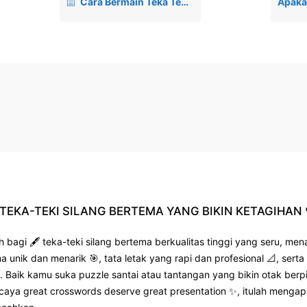
Cara Bermain Teka Teki Silang
TEKA-TEKI
SILANG
BERTEMA
YANG
BIKIN
KETAGIHAN
 bagi 🖋️ teka-teki silang bertema berkualitas tinggi yang seru, me
ma unik dan menarik 🎯, tata letak yang rapi dan profesional 📐, se
aik kamu suka puzzle santai atau tantangan yang bikin otak berpikir
rcaya great crosswords deserve great presentation ✨, itulah mengap