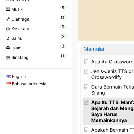
(
5
)
🎹 Musik
(
1
)
🏀 Olahraga
(
5
)
📖 Kosakata
(
2
)
🔬 Sains
(
3
)
🕋 Islam
Memulai
(
1
)
🦁 Binatang
Apa itu Crossword
Jenis-Jenis TTS di
English
Crosswordify
Bahasa Indonesia
Cara Bermain Teka
Silang
Apa Itu TTS, Manf
Sejarah dan Meng
Saya Harus
Memainkannya
Apakah Bermain T