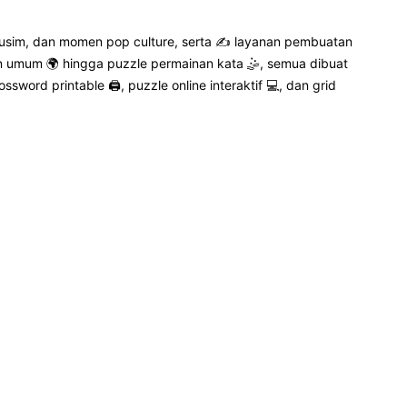
 musim, dan momen pop culture, serta ✍️ layanan pembuatan
uan umum 🌍 hingga puzzle permainan kata 🤹, semua dibuat
rd printable 🖨️, puzzle online interaktif 💻, dan grid