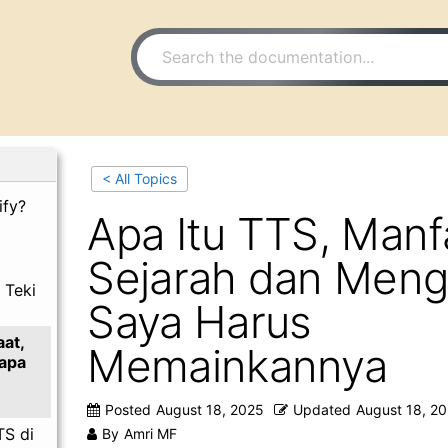
< All Topics
ify?
Apa Itu TTS, Manf
Sejarah dan Men
 Teki
Saya Harus
aat,
Memainkannya
apa
Posted
August 18, 2025
Updated
August 18, 2
TS di
By
Amri MF