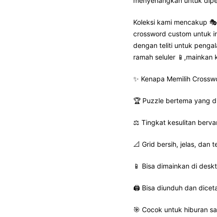
menyenangkan untuk dip
Koleksi kami mencakup 🎭 
crossword custom untuk in
dengan teliti untuk penga
ramah seluler 📱,mainkan 
✨ Kenapa Memilih Crosswo
🏆 Puzzle bertema yang di
⚖️ Tingkat kesulitan berv
📐 Grid bersih, jelas, dan t
📱 Bisa dimainkan di desk
🖨️ Bisa diunduh dan dicet
🎯 Cocok untuk hiburan san