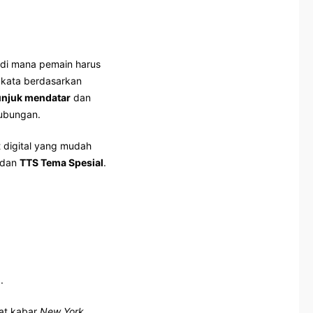
 di mana pemain harus
 kata berdasarkan
unjuk mendatar
dan
hubungan.
 digital yang mudah
 dan
TTS Tema Spesial
.
.
rat kabar
New York