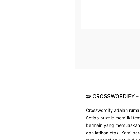
🧩
CROSSWORDIFY
–
Crosswordify adalah rumah
Setiap puzzle memiliki te
bermain yang memuaskan. B
dan latihan otak. Kami pe