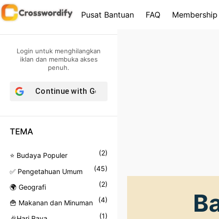
S
Pusat Bantuan
FAQ
Membership
k
i
p
Login untuk menghilangkan
t
iklan dan membuka akses
penuh.
o
c
Continue with
Google
o
n
t
TEMA
e
n
(
2
)
⭐ Budaya Populer
t
(
45
)
✅ Pengetahuan Umum
(
2
)
🌍 Geografi
B
(
4
)
🍟 Makanan dan Minuman
(
1
)
🎉Hari Raya