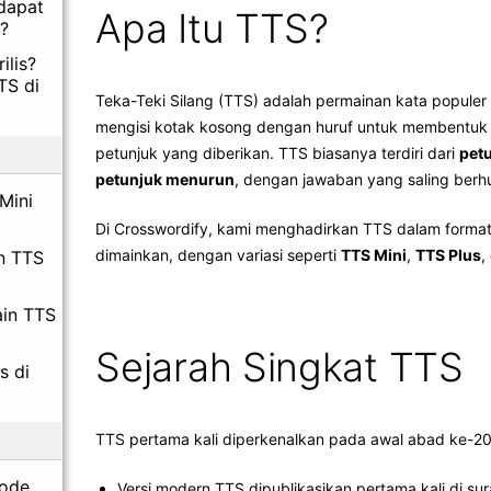
dapat
Apa Itu TTS?
?
ilis?
TS di
Teka-Teki Silang (TTS) adalah permainan kata populer
mengisi kotak kosong dengan huruf untuk membentuk
petunjuk yang diberikan. TTS biasanya terdiri dari
pet
petunjuk menurun
, dengan jawaban yang saling ber
Mini
Di Crosswordify, kami menghadirkan TTS dalam format
dimainkan, dengan variasi seperti
TTS Mini
,
TTS Plus
,
n TTS
ain TTS
Sejarah Singkat TTS
s di
TTS pertama kali diperkenalkan pada awal abad ke-20
Mode
Versi modern TTS dipublikasikan pertama kali di su