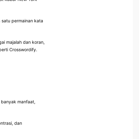
h satu permainan kata
gai majalah dan koran,
perti Crosswordify.
i banyak manfaat,
ntrasi, dan