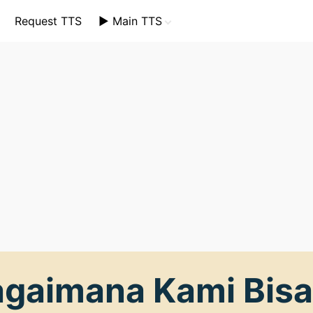
Request TTS
▶️ Main TTS
TTS Mini
TTS Plus
TTS Tema Spesial
agaimana Kami Bis