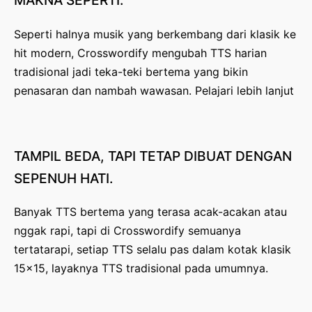
MAKNA
SEPERTI.
s
Seperti halnya musik yang berkembang dari klasik ke
p
hit modern, Crosswordify mengubah TTS harian
a
tradisional jadi teka-teki bertema yang bikin
g
penasaran dan nambah wawasan.
Pelajari lebih lanjut
i
n
TAMPIL
BEDA,
TAPI
TETAP
DIBUAT
DENGAN
a
SEPENUH
HATI.
t
i
Banyak TTS bertema yang terasa acak-acakan atau
nggak rapi, tapi di Crosswordify semuanya
o
tertatarapi, setiap TTS selalu pas dalam kotak klasik
n
15×15, layaknya TTS tradisional pada umumnya.