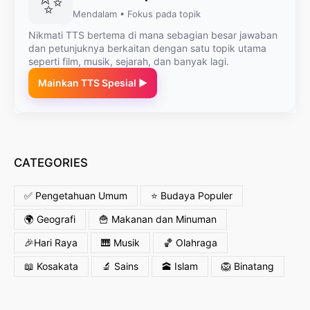
✨
Mendalam • Fokus pada topik
Nikmati TTS bertema di mana sebagian besar jawaban
dan petunjuknya berkaitan dengan satu topik utama
seperti film, musik, sejarah, dan banyak lagi.
Mainkan TTS Spesial ▶
CATEGORIES
✅ Pengetahuan Umum
⭐ Budaya Populer
🌍 Geografi
🍟 Makanan dan Minuman
🎉Hari Raya
🎹 Musik
🏀 Olahraga
📖 Kosakata
🔬 Sains
🕋 Islam
🦁 Binatang