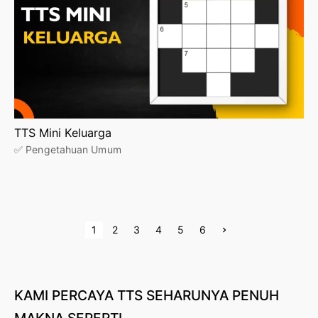
TTS Mini Keluarga
✅ Pengetahuan Umum
P
N
1
2
3
4
5
6
e
x
o
t
p
s
a
g
KAMI
PERCAYA
TTS
SEHARUNYA
PENUH
e
t