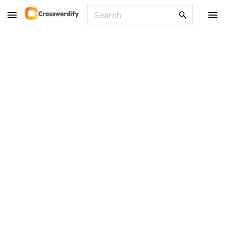
S
S
k
e
i
a
p
r
t
c
o
h
f
c
o
o
r
n
:
t
e
n
t