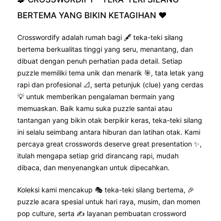
BERTEMA
YANG
BIKIN
KETAGIHAN
❤️
Crosswordify adalah rumah bagi 🖋️ teka-teki silang
bertema berkualitas tinggi yang seru, menantang, dan
dibuat dengan penuh perhatian pada detail. Setiap
puzzle memiliki tema unik dan menarik 🎯, tata letak yang
rapi dan profesional 📐, serta petunjuk (clue) yang cerdas
💡 untuk memberikan pengalaman bermain yang
memuaskan. Baik kamu suka puzzle santai atau
tantangan yang bikin otak berpikir keras, teka-teki silang
ini selalu seimbang antara hiburan dan latihan otak. Kami
percaya great crosswords deserve great presentation ✨,
itulah mengapa setiap grid dirancang rapi, mudah
dibaca, dan menyenangkan untuk dipecahkan.
Koleksi kami mencakup 🎭 teka-teki silang bertema, 🎉
puzzle acara spesial untuk hari raya, musim, dan momen
pop culture, serta ✍️ layanan pembuatan crossword