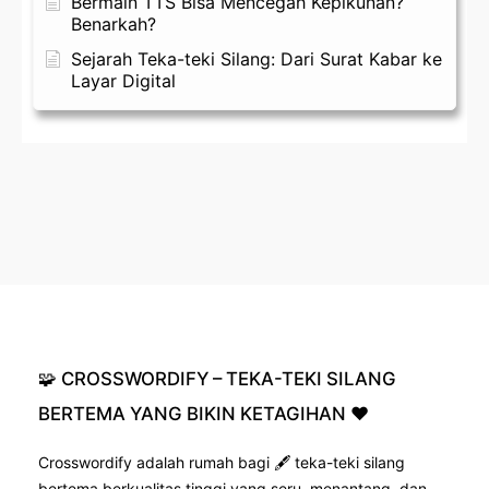
Bermain TTS Bisa Mencegah Kepikunan?
Benarkah?
Sejarah Teka-teki Silang: Dari Surat Kabar ke
Layar Digital
🧩
CROSSWORDIFY
–
TEKA-TEKI
SILANG
BERTEMA
YANG
BIKIN
KETAGIHAN
❤️
Crosswordify adalah rumah bagi 🖋️ teka-teki silang
bertema berkualitas tinggi yang seru, menantang, dan