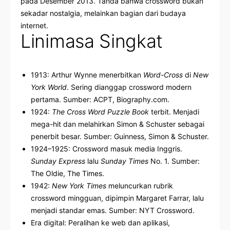
pada Desember 2013. Tanda bahwa crossword bukan
sekadar nostalgia, melainkan bagian dari budaya
internet.
Linimasa Singkat
1913: Arthur Wynne menerbitkan
Word-Cross
di
New
York World
. Sering dianggap crossword modern
pertama. Sumber:
ACPT
,
Biography.com
.
1924:
The Cross Word Puzzle Book
terbit. Menjadi
mega-hit dan melahirkan Simon & Schuster sebagai
penerbit besar. Sumber:
Guinness
,
Simon & Schuster
.
1924–1925: Crossword masuk media Inggris.
Sunday Express
lalu
Sunday Times
No. 1. Sumber:
The Oldie
,
The Times
.
1942:
New York Times
meluncurkan rubrik
crossword mingguan, dipimpin Margaret Farrar, lalu
menjadi standar emas. Sumber:
NYT Crossword
.
Era digital: Peralihan ke web dan aplikasi,