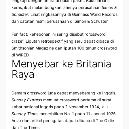
lengkap dengan pensil di dalam paket. Buku ini laris
keras, ikut melambungkan lahirnya perusahaan
Simon &
Schuster
. Lihat ringkasannya di
Guinness World Records
dan catatan resmi perusahaan di
Simon & Schuster
.
Fun fact: kehebohan ini sering disebut “crossword
craze”. Liputan retrospektif yang seru dapat dibaca di
Smithsonian Magazine
dan liputan 100 tahun crossword
di
WIRED
.
Menyebar ke Britania
Raya
Demam crossword juga cepat menyeberang ke Inggris.
Sunday Express
memuat crossword pertama di surat
kabar nasional Inggris pada 2 November 1924, lalu
Sunday Times
menerbitkan No. 1 pada 11 Januari 1925.
Arsip dan artikel peringatan dapat dibaca di
The Oldie
dan
The Times
.