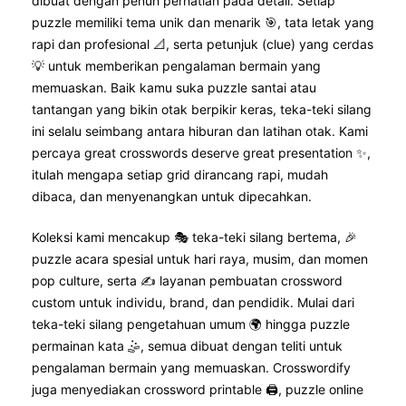
dibuat dengan penuh perhatian pada detail. Setiap
puzzle memiliki tema unik dan menarik 🎯, tata letak yang
rapi dan profesional 📐, serta petunjuk (clue) yang cerdas
💡 untuk memberikan pengalaman bermain yang
memuaskan. Baik kamu suka puzzle santai atau
tantangan yang bikin otak berpikir keras, teka-teki silang
ini selalu seimbang antara hiburan dan latihan otak. Kami
percaya great crosswords deserve great presentation ✨,
itulah mengapa setiap grid dirancang rapi, mudah
dibaca, dan menyenangkan untuk dipecahkan.
Koleksi kami mencakup 🎭 teka-teki silang bertema, 🎉
puzzle acara spesial untuk hari raya, musim, dan momen
pop culture, serta ✍️ layanan pembuatan crossword
custom untuk individu, brand, dan pendidik. Mulai dari
teka-teki silang pengetahuan umum 🌍 hingga puzzle
permainan kata 🤹, semua dibuat dengan teliti untuk
pengalaman bermain yang memuaskan. Crosswordify
juga menyediakan crossword printable 🖨️, puzzle online