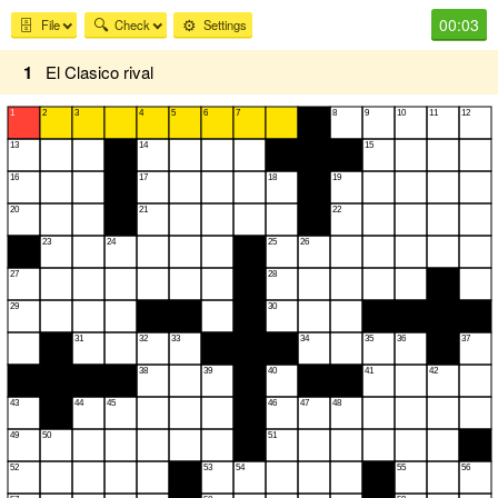
00:03
🗄️
🔍
⚙️
File
Check
Settings
1
El Clasico rival